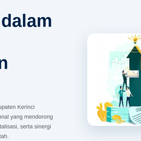
 dalam
n
paten Kerinci
ional yang mendorong
alisasi, serta sinergi
tah.